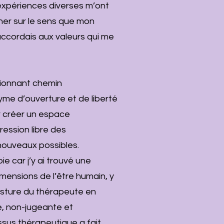
 expériences diverses m’ont
er sur le sens que mon
’accordais aux valeurs qui me
ssionnant chemin
me d’ouverture et de liberté
r créer un espace
ression libre des
nouveaux possibles.
ie car j’y ai trouvé une
mensions de l’être humain, y
osture du thérapeute en
te, non-jugeante et
ssus thérapeutique a fait